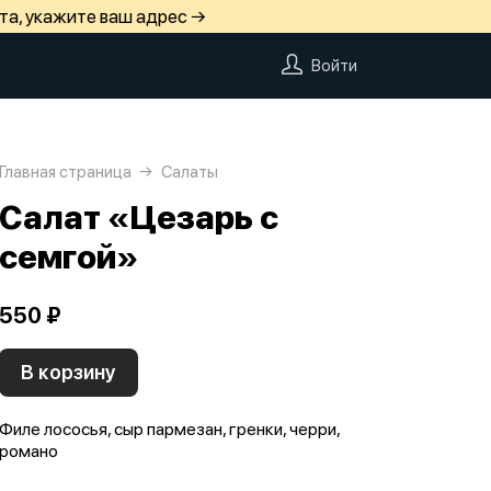
та, укажите ваш адрес →
Войти
Главная страница
Салаты
Салат «Цезарь с
семгой»
550 ₽
В корзину
Филе лососья, сыр пармезан, гренки, черри,
романо