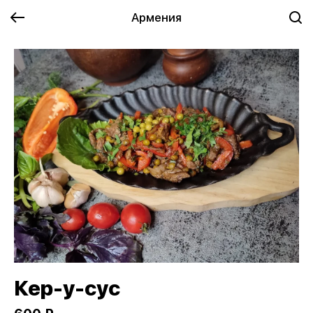
Армения
Кер-у-сус