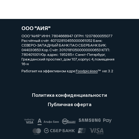
ООО "АИЯ"
ООО "АИЯ" ИНН: 7804668947 ОГРН: 1207800055077
Расчётный счёт: 40702810455000061052 Банк:
СЕВЕРО-ЗАПАДНЫЙ БАНК ПАО СБЕРБАНК БИК:
044030653 Кор. Cчёт: 30101810500000000653 КПП:
780401001 Юр. адрес: 195265 г. Санкт-Петербург,
Гражданский проспект, дом 107, корпус 4, помещения
16-н
Работает на эффективном ядре
Foodpicásso
ver. 3.2
Политика конфиденциальности
Публичная оферта