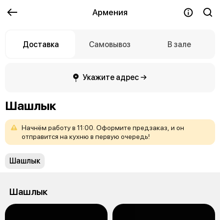
Армения
Доставка
Самовывоз
В зале
Укажите адрес →
Шашлык
Начнём
работу
в
11:00.
Оформите
предзаказ,
и
он
отправится
на
кухню
в
первую
очередь!
Шашлык
Шашлык