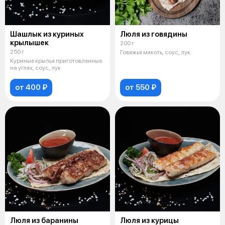
Шашлык из куриных
Люля из говядины
крылышек
200 г
250 г
Говяжья мякоть, соус, лук
Куриные крылья приготовленные
на углях, соус, лук
от 400 ₽
от 550 ₽
Люля из баранины
Люля из курицы