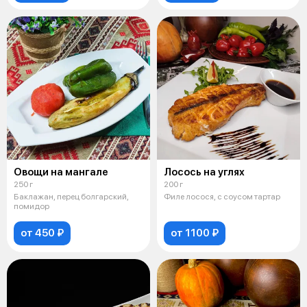
Овощи на мангале
Лосось на углях
250 г
200 г
Баклажан, перец болгарский,
Филе лосося, с соусом тартар
помидор
от 450 ₽
от 1100 ₽