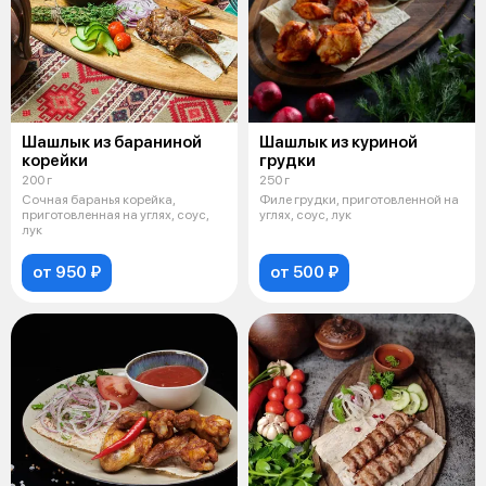
Шашлык из бараниной
Шашлык из куриной
корейки
грудки
200 г
250 г
Сочная баранья корейка,
Филе грудки, приготовленной на
приготовленная на углях, соус,
углях, соус, лук
лук
от 950 ₽
от 500 ₽