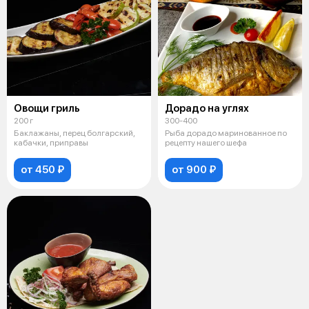
Овощи гриль
Дорадо на углях
200 г
300-400
Баклажаны, перец болгарский,
Рыба дорадо маринованное по
кабачки, приправы
рецепту нашего шефа
от 450 ₽
от 900 ₽