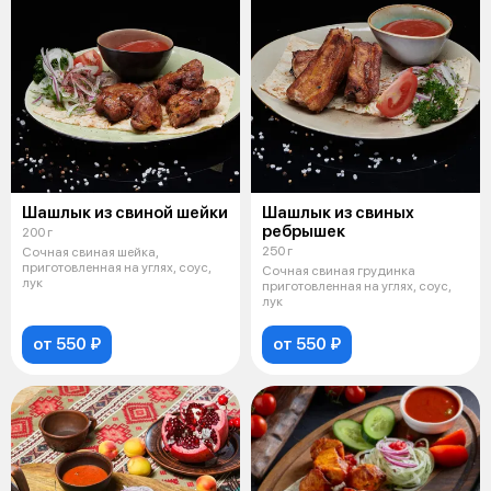
Шашлык из свиной шейки
Шашлык из свиных
ребрышек
200 г
250 г
Сочная свиная шейка,
приготовленная на углях, соус,
Сочная свиная грудинка
лук
приготовленная на углях, соус,
лук
от 550 ₽
от 550 ₽