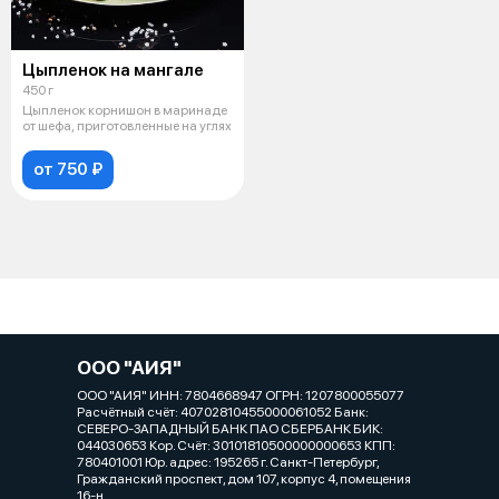
Цыпленок на мангале
450 г
Цыпленок корнишон в маринаде
от шефа, приготовленные на углях
от 750 ₽
ООО "АИЯ"
ООО "АИЯ" ИНН: 7804668947 ОГРН: 1207800055077
Расчётный счёт: 40702810455000061052 Банк:
СЕВЕРО-ЗАПАДНЫЙ БАНК ПАО СБЕРБАНК БИК:
044030653 Кор. Cчёт: 30101810500000000653 КПП:
780401001 Юр. адрес: 195265 г. Санкт-Петербург,
Гражданский проспект, дом 107, корпус 4, помещения
16-н