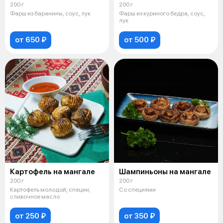
200 г
200 г
Фарш из баранины, соус, лук
Фарш из куриного бедра, соус,
лук
от 650 ₽
от 500 ₽
Картофель на мангале
Шампиньоны на мангале
200 г
200 г
Картофель молодой, специи,
Со специями
сливочное масло
от 250 ₽
от 350 ₽