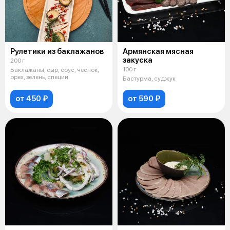
Рулетики из баклажанов
Армянская мясная
закуска
200 г
100 г
Баклажаны, сыр, соус, чеснок,
орех, зелень, специи
Бастурма, суджук
от 450 ₽
от 590 ₽