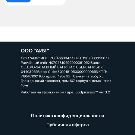
ООО "АИЯ"
ООО "АИЯ" ИНН: 7804668947 ОГРН: 1207800055077
Расчётный счёт: 40702810455000061052 Банк:
СЕВЕРО-ЗАПАДНЫЙ БАНК ПАО СБЕРБАНК БИК:
044030653 Кор. Cчёт: 30101810500000000653 КПП:
780401001 Юр. адрес: 195265 г. Санкт-Петербург,
Гражданский проспект, дом 107, корпус 4, помещения
16-н
Работает на эффективном ядре
Foodpicásso
ver. 3.2
Политика конфиденциальности
Публичная оферта