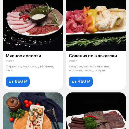
Мясное ассорти
Соления по-кавказски
200 г
200 г
Сервелат, карбонад, ветчина,
Капуста, капуста цветная,
язык
морковь, перец, огурцы
от 650 ₽
от 450 ₽