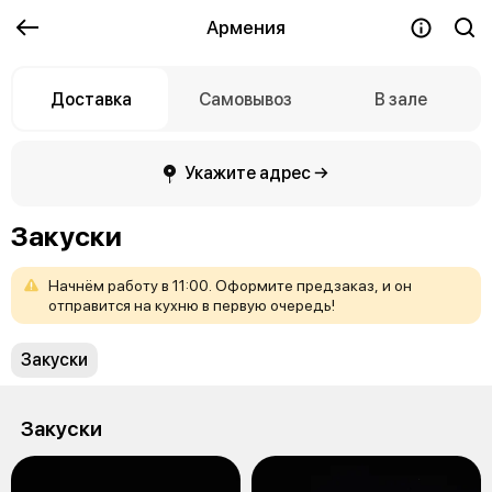
Армения
Доставка
Самовывоз
В зале
Укажите адрес →
Закуски
Начнём
работу
в
11:00.
Оформите
предзаказ,
и
он
отправится
на
кухню
в
первую
очередь!
Закуски
Закуски