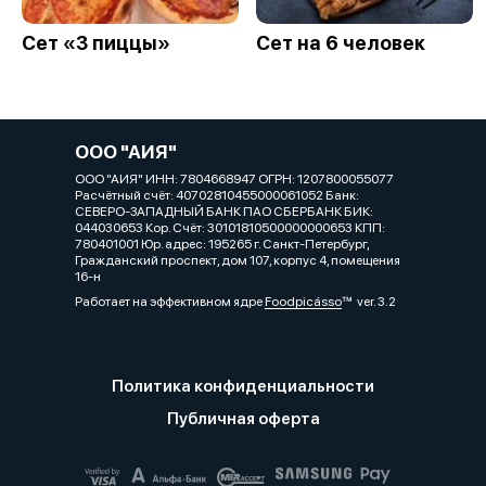
Сет «3 пиццы»
Сет на 6 человек
ООО "АИЯ"
ООО "АИЯ" ИНН: 7804668947 ОГРН: 1207800055077
Расчётный счёт: 40702810455000061052 Банк:
СЕВЕРО-ЗАПАДНЫЙ БАНК ПАО СБЕРБАНК БИК:
044030653 Кор. Cчёт: 30101810500000000653 КПП:
780401001 Юр. адрес: 195265 г. Санкт-Петербург,
Гражданский проспект, дом 107, корпус 4, помещения
16-н
Работает на эффективном ядре
Foodpicásso
ver. 3.2
Политика конфиденциальности
Публичная оферта