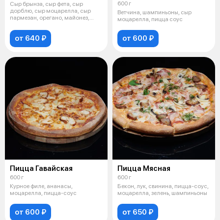
600 г
Сыр брынза, сыр фета, сыр
дорблю, сыр моцарелла, сыр
Ветчина, шампиньоны, сыр
пармезан, орегано, майонез,
моцарелла, пицца соус
томаты, п
от 640 ₽
от 600 ₽
Пицца Гавайская
Пицца Мясная
600 г
600 г
Курное филе, ананасы,
Бекон, лук, свинина, пицца-соус,
моцарелла, пицца-соус
моцарелла, зелень, шампиньоны
от 600 ₽
от 650 ₽