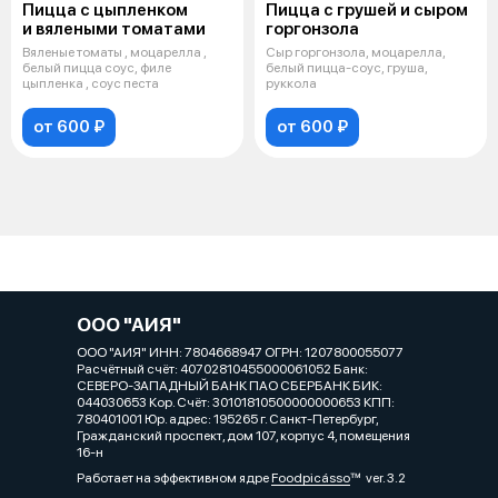
Пицца с цыпленком
Пицца с грушей и сыром
и вялеными томатами
горгонзола
Вяленые томаты , моцарелла ,
Сыр горгонзола, моцарелла,
белый пицца соус, филе
белый пицца-соус, груша,
цыпленка , соус песта
руккола
от 600 ₽
от 600 ₽
ООО "АИЯ"
ООО "АИЯ" ИНН: 7804668947 ОГРН: 1207800055077
Расчётный счёт: 40702810455000061052 Банк:
СЕВЕРО-ЗАПАДНЫЙ БАНК ПАО СБЕРБАНК БИК:
044030653 Кор. Cчёт: 30101810500000000653 КПП:
780401001 Юр. адрес: 195265 г. Санкт-Петербург,
Гражданский проспект, дом 107, корпус 4, помещения
16-н
Работает на эффективном ядре
Foodpicásso
ver. 3.2