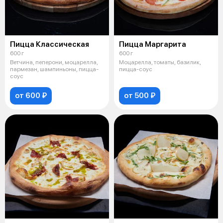
Пицца Классическая
Пицца Маргарита
600 г
600 г
Ветчина, пеперони, моцарелла,
Моцарелла, томаты, базилик,
пармезан, шампиньоны, пицца-
пицца-соус
соус
от 600 ₽
от 500 ₽