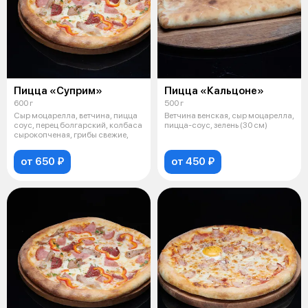
Пицца «Суприм»
Пицца «Кальцоне»
600 г
500 г
Сыр моцарелла, ветчина, пицца
Ветчина венская, сыр моцарелла,
соус, перец болгарский, колбаса
пицца-соус, зелень (30 см)
сырокопченая, грибы свежие,
от 650 ₽
от 450 ₽