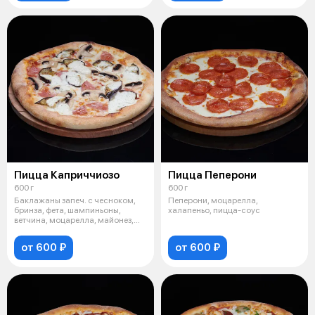
Пицца Каприччиозо
Пицца Пеперони
600 г
600 г
Баклажаны запеч. с чесноком,
Пеперони, моцарелла,
бринза, фета, шампиньоны,
халапеньо, пицца-соус
ветчина, моцарелла, майонез,
пицца-
от 600 ₽
от 600 ₽