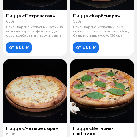
Пицца «Петровская»
Пицца «Карбонара»
650 г
500 г
Бекон варено-копченый, ветчина
Бекон варено-копченый, сыр
венская, куриное филе, пицца-
моцарелла, сыр пармезан, яйцо,
соус, колбаса пепперони, сыр п
базилик, пицца-соус (30 см)
от 800 ₽
от 600 ₽
Пицца «Четыре сыра»
Пицца «Ветчина-
грибами»
500 г