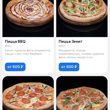
Пицца BBQ
Пицца Зенит
600 г
600 г
Бекон, куриное филе, моцарелла,
Моцарелла, огурцы
пицца-соус, соус барбекю
маринованные, салями, куриное
филе, зелень, пицца-соус
от 600 ₽
от 600 ₽