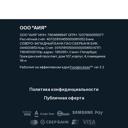
ООО "АИЯ"
ООО "АИЯ" ИНН: 7804668947 ОГРН: 1207800055077
Расчётный счёт: 40702810455000061052 Банк:
СЕВЕРО-ЗАПАДНЫЙ БАНК ПАО СБЕРБАНК БИК:
044030653 Кор. Cчёт: 30101810500000000653 КПП:
780401001 Юр. адрес: 195265 г. Санкт-Петербург,
Гражданский проспект, дом 107, корпус 4, помещения
16-н
Работает на эффективном ядре
Foodpicásso
ver. 3.2
Политика конфиденциальности
Публичная оферта