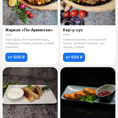
Жаркое «По-Армянски»
Кер-у-сус
250 г
250 г
Картофель, болгарский перец,
Говяжья вырезка, болгарский
помидор, специи, зелень, сочная
перец, зеленый горошек, лук,
свинина
зелень, специи
от 600 ₽
от 600 ₽