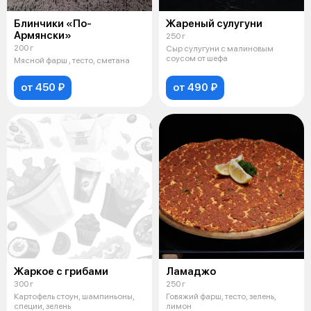
Блинчики «По-
Жареный сулугуни
Армянски»
250 г
200 г
Сыр сулугуни с малиновым
соусом от шефа
Мясной фарш , тесто, сметана
от 450 ₽
от 490 ₽
Жаркое с грибами
Ламаджо
300 г
250 г
Картофель стоун, шампиньоны,
Говяжий фарш, тесто, зелень,
специи, зелень
лимон