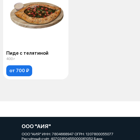
Пиде с телятиной
400 г
от 700 ₽
ООО "АИЯ"
ООО "АИЯ" ИНН: 7804668947 ОГРН: 1207800055077
Расчётный счёт: 40702810455000061052 Банк: