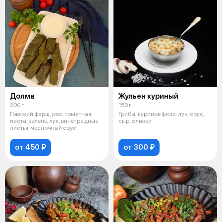
Долма
Жульен куриный
200 г
150 г
Говяжий фарш, рис, томатная
Грибы, куриное филе, лук, соус,
паста, зелень, лук, виноградные
сыр, сливки
листья, чесночный соус
от 450 ₽
от 300 ₽