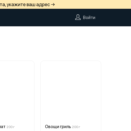
та, укажите ваш адрес →
Войти
лат
Овощи гриль
200 г
200 г