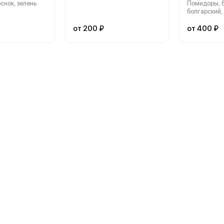
снок, зелень
Помидоры, б
болгарский, 
от 200 ₽
от 400 ₽