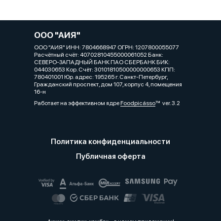
ООО "АИЯ"
ООО "АИЯ" ИНН: 7804668947 ОГРН: 1207800055077
Расчётный счёт: 40702810455000061052 Банк:
СЕВЕРО-ЗАПАДНЫЙ БАНК ПАО СБЕРБАНК БИК:
044030653 Кор. Cчёт: 30101810500000000653 КПП:
780401001 Юр. адрес: 195265 г. Санкт-Петербург,
Гражданский проспект, дом 107, корпус 4, помещения
16-н
Работает на эффективном ядре
Foodpicásso
ver. 3.2
Политика конфиденциальности
Публичная оферта