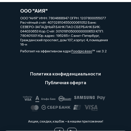
ООО "АИЯ"
ООО "АИЯ" ИНН: 7804668947 ОГРН: 1207800055077
Расчётный счёт: 40702810455000061052 Банк:
СЕВЕРО-ЗАПАДНЫЙ БАНК ПАО СБЕРБАНК БИК:
044030653 Кор. Cчёт: 30101810500000000653 КПП:
780401001 Юр. адрес: 195265 г. Санкт-Петербург,
Гражданский проспект, дом 107, корпус 4, помещения
16-н
Работает на эффективном ядре
Foodpicásso
ver. 3.2
Политика конфиденциальности
Публичная оферта
Акции, скидки, кэшбэк − в нашем приложении!