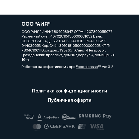
ООО "АИЯ"
ООО "АИЯ" ИНН: 7804668947 ОГРН: 1207800055077
Расчётный счёт: 40702810455000061052 Банк:
СЕВЕРО-ЗАПАДНЫЙ БАНК ПАО СБЕРБАНК БИК:
044030653 Кор. Cчёт: 30101810500000000653 КПП:
780401001 Юр. адрес: 195265 г. Санкт-Петербург,
Гражданский проспект, дом 107, корпус 4, помещения
16-н
Работает на эффективном ядре
Foodpicásso
ver. 3.2
Политика конфиденциальности
Публичная оферта