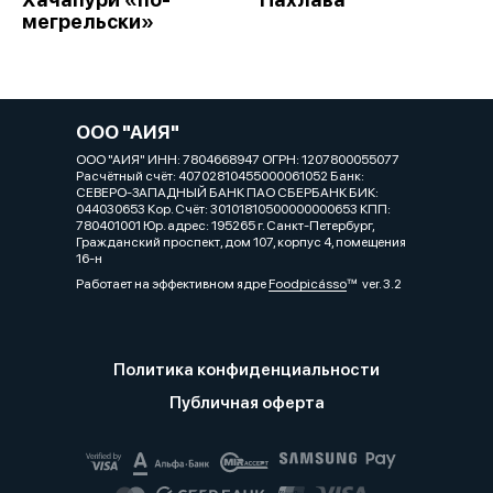
мегрельски»
ООО "АИЯ"
ООО "АИЯ" ИНН: 7804668947 ОГРН: 1207800055077
Расчётный счёт: 40702810455000061052 Банк:
СЕВЕРО-ЗАПАДНЫЙ БАНК ПАО СБЕРБАНК БИК:
044030653 Кор. Cчёт: 30101810500000000653 КПП:
780401001 Юр. адрес: 195265 г. Санкт-Петербург,
Гражданский проспект, дом 107, корпус 4, помещения
16-н
Работает на эффективном ядре
Foodpicásso
ver. 3.2
Политика конфиденциальности
Публичная оферта