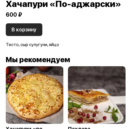
Хачапури «По-аджарски»
600 ₽
В корзину
Тесто, сыр сулугуни, яйцо
Мы рекомендуем
Хачапури «по-
Пахлава