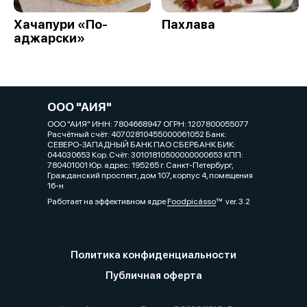
Хачапури «По-
Пахлава
аджарски»
ООО "АИЯ"
ООО "АИЯ" ИНН: 7804668947 ОГРН: 1207800055077
Расчётный счёт: 40702810455000061052 Банк:
СЕВЕРО-ЗАПАДНЫЙ БАНК ПАО СБЕРБАНК БИК:
044030653 Кор. Cчёт: 30101810500000000653 КПП:
780401001 Юр. адрес: 195265 г. Санкт-Петербург,
Гражданский проспект, дом 107, корпус 4, помещения
16-н
Работает на эффективном ядре
Foodpicásso
ver. 3.2
Политика конфиденциальности
Публичная оферта